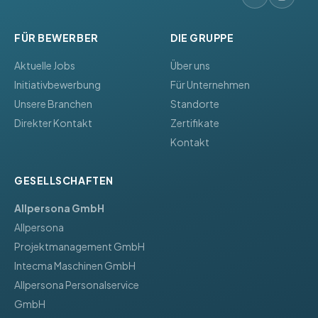
FÜR BEWERBER
DIE GRUPPE
Aktuelle Jobs
Über uns
Initiativbewerbung
Für Unternehmen
Unsere Branchen
Standorte
Direkter Kontakt
Zertifikate
Kontakt
GESELLSCHAFTEN
Allpersona GmbH
Allpersona
Projektmanagement GmbH
Intecma Maschinen GmbH
Allpersona Personalservice
GmbH