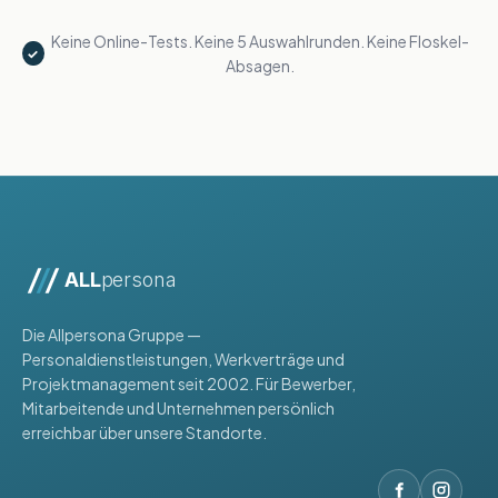
Keine Online-Tests. Keine 5 Auswahlrunden. Keine Floskel-
✓
Absagen.
ALL
persona
Die Allpersona Gruppe —
Personaldienstleistungen, Werkverträge und
Projektmanagement seit 2002. Für Bewerber,
Mitarbeitende und Unternehmen persönlich
erreichbar über unsere Standorte.