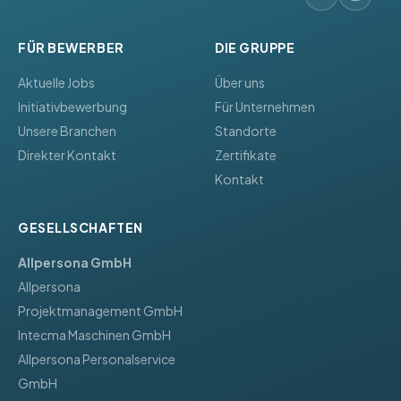
FÜR BEWERBER
DIE GRUPPE
Aktuelle Jobs
Über uns
Initiativbewerbung
Für Unternehmen
Unsere Branchen
Standorte
Direkter Kontakt
Zertifikate
Kontakt
GESELLSCHAFTEN
Allpersona GmbH
Allpersona
Projektmanagement GmbH
Intecma Maschinen GmbH
Allpersona Personalservice
GmbH