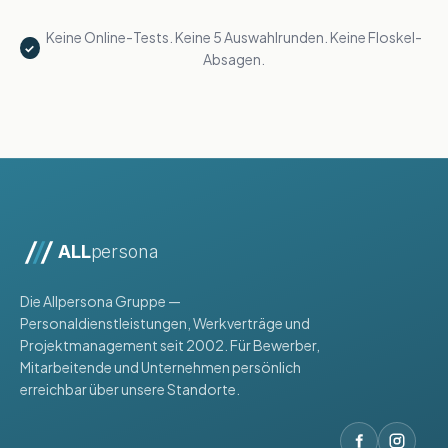
Keine Online-Tests. Keine 5 Auswahlrunden. Keine Floskel-
✓
Absagen.
ALL
persona
Die Allpersona Gruppe —
Personaldienstleistungen, Werkverträge und
Projektmanagement seit 2002. Für Bewerber,
Mitarbeitende und Unternehmen persönlich
erreichbar über unsere Standorte.