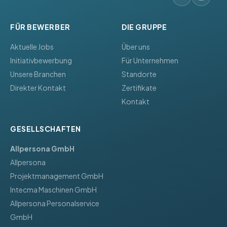
FÜR BEWERBER
DIE GRUPPE
Aktuelle Jobs
Über uns
Initiativbewerbung
Für Unternehmen
Unsere Branchen
Standorte
Direkter Kontakt
Zertifikate
Kontakt
GESELLSCHAFTEN
Allpersona GmbH
Allpersona
Projektmanagement GmbH
Intecma Maschinen GmbH
Allpersona Personalservice
GmbH