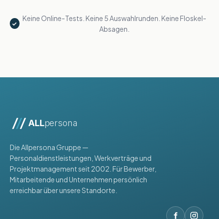
Keine Online-Tests. Keine 5 Auswahlrunden. Keine Floskel-
✓
Absagen.
ALL
persona
Die Allpersona Gruppe —
Personaldienstleistungen, Werkverträge und
Projektmanagement seit 2002. Für Bewerber,
Mitarbeitende und Unternehmen persönlich
erreichbar über unsere Standorte.